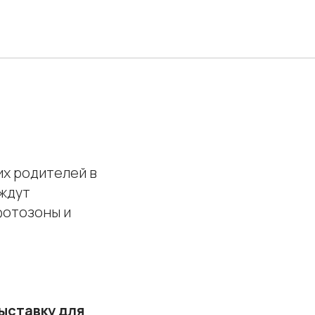
их родителей в
ждут
фотозоны и
выставку для